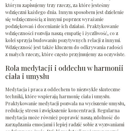
którym zapisujemy trzy rzeczy, za które jesteśmy
wdzięczni każdego dnia. Innym sposobem jest dzielenie
się wdzięcznością z innymi poprzez wyrażanie
podziękowań i docenianie ich działań. Praktykowanie
wdzięczności rozwija naszą empatię i życzliwość, co z
kolei sprzyja budowaniu pozytywnych relacji z innymi.
Wdzięczność jest także kluczem do odkrywania radości
z małych rzeczy, które często przyjmujemy za oczywiste.
Rola medytacji i oddechu w harmonii
ciała i umysłu
Medytacja i praca z oddechem to niezwykle skuteczne
techniki, które wspierają harmonię ciała i umysłu.
Praktykowanie medytacji pozwala na wyciszenie umysłu,
redukcję stresu i zwiększenie koncentracji. Regularna
medytacja może również poprawić naszą zdolność do
zarządzania emocjami i lepiej radzić sobie z wyzwaniami