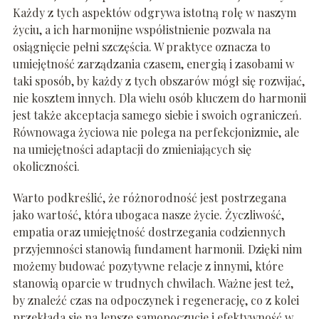
Każdy z tych aspektów odgrywa istotną rolę w naszym
życiu, a ich harmonijne współistnienie pozwala na
osiągnięcie pełni szczęścia. W praktyce oznacza to
umiejętność zarządzania czasem, energią i zasobami w
taki sposób, by każdy z tych obszarów mógł się rozwijać,
nie kosztem innych. Dla wielu osób kluczem do harmonii
jest także akceptacja samego siebie i swoich ograniczeń.
Równowaga życiowa nie polega na perfekcjonizmie, ale
na umiejętności adaptacji do zmieniających się
okoliczności.
Warto podkreślić, że różnorodność jest postrzegana
jako wartość, która ubogaca nasze życie. Życzliwość,
empatia oraz umiejętność dostrzegania codziennych
przyjemności stanowią fundament harmonii. Dzięki nim
możemy budować pozytywne relacje z innymi, które
stanowią oparcie w trudnych chwilach. Ważne jest też,
by znaleźć czas na odpoczynek i regenerację, co z kolei
przekłada się na lepsze samopoczucie i efektywność w