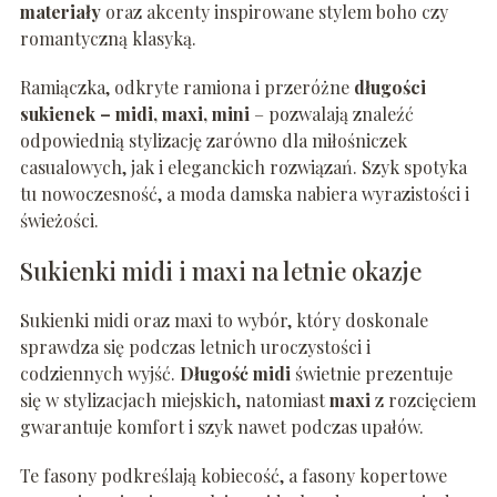
materiały
oraz akcenty inspirowane stylem boho czy
romantyczną klasyką.
Ramiączka, odkryte ramiona i przeróżne
długości
sukienek – midi, maxi, mini
– pozwalają znaleźć
odpowiednią stylizację zarówno dla miłośniczek
casualowych, jak i eleganckich rozwiązań. Szyk spotyka
tu nowoczesność, a moda damska nabiera wyrazistości i
świeżości.
Sukienki midi i maxi na letnie okazje
Sukienki midi oraz maxi to wybór, który doskonale
sprawdza się podczas letnich uroczystości i
codziennych wyjść.
Długość midi
świetnie prezentuje
się w stylizacjach miejskich, natomiast
maxi
z rozcięciem
gwarantuje komfort i szyk nawet podczas upałów.
Te fasony podkreślają kobiecość, a fasony kopertowe