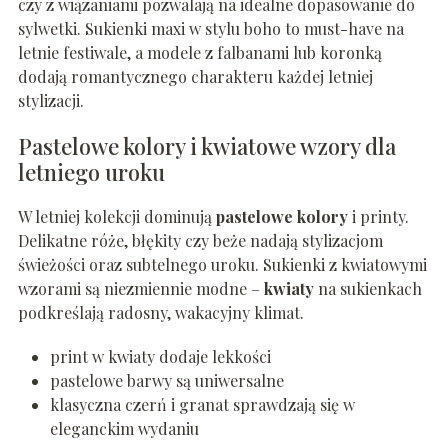
czy z wiązaniami pozwalają na idealne dopasowanie do
sylwetki. Sukienki maxi w stylu boho to must-have na
letnie festiwale, a modele z falbanami lub koronką
dodają romantycznego charakteru każdej letniej
stylizacji.
Pastelowe kolory i kwiatowe wzory dla
letniego uroku
W letniej kolekcji dominują
pastelowe kolory
i printy.
Delikatne róże, błękity czy beże nadają stylizacjom
świeżości oraz subtelnego uroku. Sukienki z kwiatowymi
wzorami są niezmiennie modne –
kwiaty
na sukienkach
podkreślają radosny, wakacyjny klimat.
print w kwiaty dodaje lekkości
pastelowe barwy są uniwersalne
klasyczna czerń i granat sprawdzają się w
eleganckim wydaniu