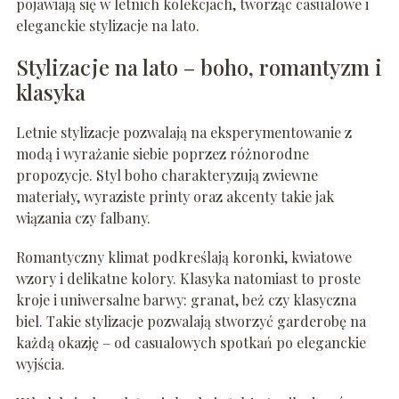
pojawiają się w letnich kolekcjach, tworząc casualowe i
eleganckie stylizacje na lato.
Stylizacje na lato – boho, romantyzm i
klasyka
Letnie stylizacje pozwalają na eksperymentowanie z
modą i wyrażanie siebie poprzez różnorodne
propozycje. Styl boho charakteryzują zwiewne
materiały, wyraziste printy oraz akcenty takie jak
wiązania czy falbany.
Romantyczny klimat podkreślają koronki, kwiatowe
wzory i delikatne kolory. Klasyka natomiast to proste
kroje i uniwersalne barwy: granat, beż czy klasyczna
biel. Takie stylizacje pozwalają stworzyć garderobę na
każdą okazję – od casualowych spotkań po eleganckie
wyjścia.