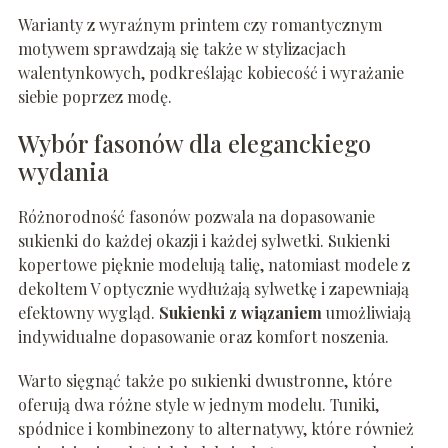
Warianty z wyraźnym printem czy romantycznym
motywem sprawdzają się także w stylizacjach
walentynkowych, podkreślając kobiecość i wyrażanie
siebie poprzez modę.
Wybór fasonów dla eleganckiego
wydania
Różnorodność fasonów pozwala na dopasowanie
sukienki do każdej okazji i każdej sylwetki. Sukienki
kopertowe pięknie modelują talię, natomiast modele z
dekoltem V optycznie wydłużają sylwetkę i zapewniają
efektowny wygląd.
Sukienki z wiązaniem
umożliwiają
indywidualne dopasowanie oraz komfort noszenia.
Warto sięgnąć także po sukienki dwustronne, które
oferują dwa różne style w jednym modelu. Tuniki,
spódnice i kombinezony to alternatywy, które również