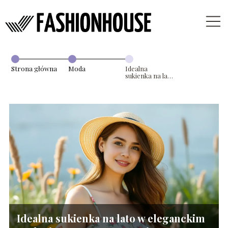
Strona główna
Moda
Idealna
sukienka na lato
w eleganckim
wydaniu –
nasze
propozycje
Idealna sukienka na lato w eleganckim