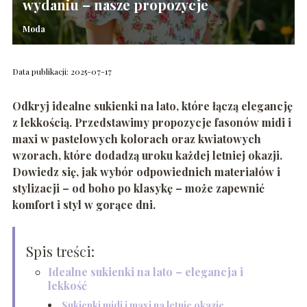
wydaniu – nasze propozycje
Moda
Data publikacji: 2025-07-17
Odkryj idealne sukienki na lato, które łączą elegancję
z lekkością. Przedstawimy propozycje fasonów midi i
maxi w pastelowych kolorach oraz kwiatowych
wzorach, które dodadzą uroku każdej letniej okazji.
Dowiedz się, jak wybór odpowiednich materiałów i
stylizacji – od boho po klasykę – może zapewnić
komfort i styl w gorące dni.
Spis treści:
Idealne sukienki na lato – elegancja i
lekkość
Sukienki midi i maxi na letnie okazje