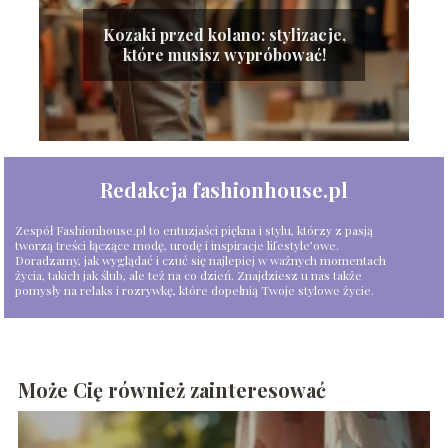
Kozaki przed kolano: stylizacje,
które musisz wypróbować!
Redakcja fashionhouse.pl
Zespół Fashionhouse.pl to entuzjaści piękna i stylu, którzy z pasją
tworzą treści łączące modę, urodę i inspiracje lifestyle’owe.
Doradzamy, jak wyglądać i czuć się najlepiej w ważnych momentach
życia, takich jak ślub, ale też na co dzień. Znajdziesz u nas także
pomysły na relaks i rozrywkę, które dopełnią Twoje stylowe życie.
Może Cię również zainteresować