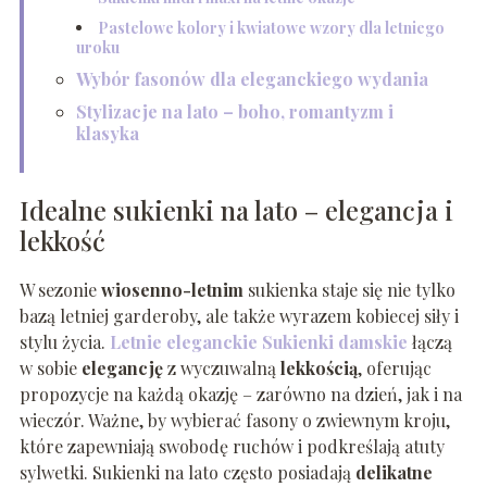
Pastelowe kolory i kwiatowe wzory dla letniego
uroku
Wybór fasonów dla eleganckiego wydania
Stylizacje na lato – boho, romantyzm i
klasyka
Idealne sukienki na lato – elegancja i
lekkość
W sezonie
wiosenno-letnim
sukienka staje się nie tylko
bazą letniej garderoby, ale także wyrazem kobiecej siły i
stylu życia.
Letnie eleganckie Sukienki damskie
łączą
w sobie
elegancję
z wyczuwalną
lekkością
, oferując
propozycje na każdą okazję – zarówno na dzień, jak i na
wieczór. Ważne, by wybierać fasony o zwiewnym kroju,
które zapewniają swobodę ruchów i podkreślają atuty
sylwetki. Sukienki na lato często posiadają
delikatne