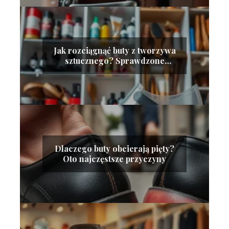
Jak rozciągnąć buty z tworzywa
sztucznego? Sprawdzone
metody
Dlaczego buty obcierają pięty?
Oto najczęstsze przyczyny