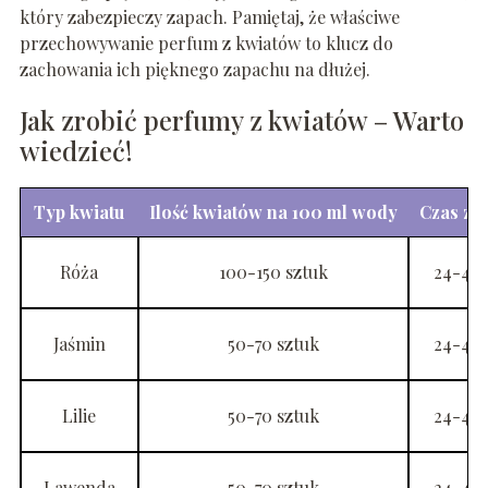
który zabezpieczy zapach. Pamiętaj, że właściwe
przechowywanie perfum z kwiatów to klucz do
zachowania ich pięknego zapachu na dłużej.
Jak zrobić perfumy z kwiatów – Warto
wiedzieć!
Typ kwiatu
Ilość kwiatów na 100 ml wody
Czas za
Róża
100-150 sztuk
24-48 
Jaśmin
50-70 sztuk
24-48 
Lilie
50-70 sztuk
24-48 
Lawenda
50-70 sztuk
24-48 