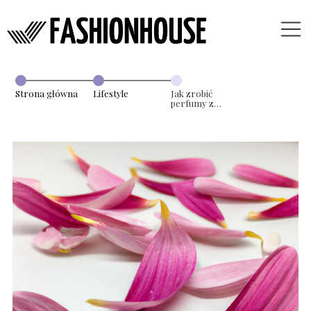
Strona główna
Lifestyle
Jak zrobić
perfumy z
kwiatów w
prosty sposób?
– Praktyczny
poradnik