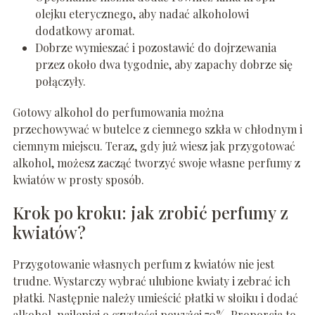
olejku eterycznego, aby nadać alkoholowi
dodatkowy aromat.
Dobrze wymieszać i pozostawić do dojrzewania
przez około dwa tygodnie, aby zapachy dobrze się
połączyły.
Gotowy alkohol do perfumowania można
przechowywać w butelce z ciemnego szkła w chłodnym i
ciemnym miejscu. Teraz, gdy już wiesz jak przygotować
alkohol, możesz zacząć tworzyć swoje własne perfumy z
kwiatów w prosty sposób.
Krok po kroku: jak zrobić perfumy z
kwiatów?
Przygotowanie własnych perfum z kwiatów nie jest
trudne. Wystarczy wybrać ulubione kwiaty i zebrać ich
płatki. Następnie należy umieścić płatki w słoiku i dodać
alkohol, najlepiej o czystości powyżej 70%. Proporcja to