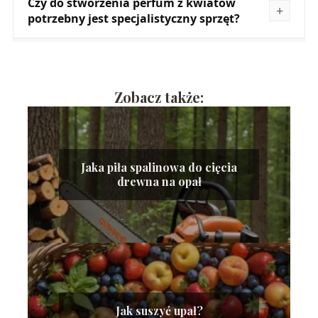
Czy do stworzenia perfum z kwiatów
potrzebny jest specjalistyczny sprzęt?
Zobacz także:
Jaka piła spalinowa do cięcia
drewna na opał
Jak suszyć upał?