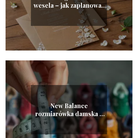
wesela – jak zaplanować
idealny dzień krok po
kroku
New Balance
rozmiarówka damska –
jak dobrać idealny
rozmiar?