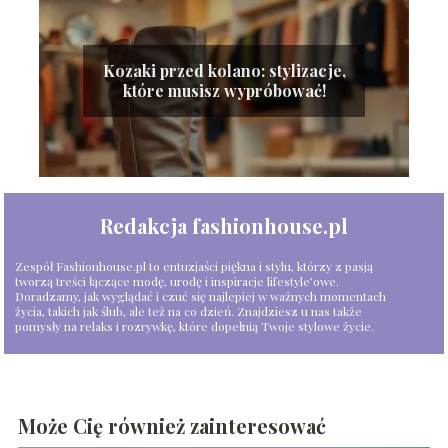
Kozaki przed kolano: stylizacje,
które musisz wypróbować!
Redakcja fashionhouse.pl
Zespół Fashionhouse.pl to entuzjaści piękna i stylu, którzy z pasją
tworzą treści łączące modę, urodę i inspiracje lifestyle’owe.
Doradzamy, jak wyglądać i czuć się najlepiej w ważnych momentach
życia, takich jak ślub, ale też na co dzień. Znajdziesz u nas także
pomysły na relaks i rozrywkę, które dopełnią Twoje stylowe życie.
Może Cię również zainteresować