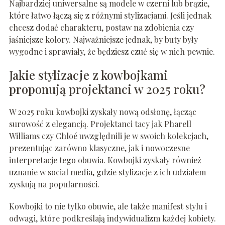
Najbardziej uniwersalne są modele w czerni lub brązie,
które łatwo łączą się z różnymi stylizacjami. Jeśli jednak
chcesz dodać charakteru, postaw na zdobienia czy
jaśniejsze kolory. Najważniejsze jednak, by buty były
wygodne i sprawiały, że będziesz czuć się w nich pewnie.
Jakie stylizacje z kowbojkami
proponują projektanci w 2025 roku?
W 2025 roku kowbojki zyskały nową odsłonę, łącząc
surowość z elegancją. Projektanci tacy jak Pharell
Williams czy Chloé uwzględnili je w swoich kolekcjach,
prezentując zarówno klasyczne, jak i nowoczesne
interpretacje tego obuwia. Kowbojki zyskały również
uznanie w social media, gdzie stylizacje z ich udziałem
zyskują na popularności.
Kowbojki to nie tylko obuwie, ale także manifest stylu i
odwagi, które podkreślają indywidualizm każdej kobiety.