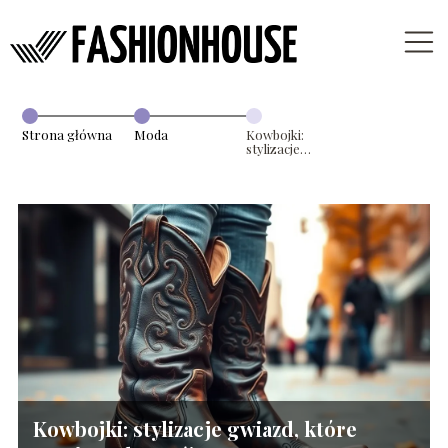
Strona główna
Moda
Kowbojki:
stylizacje
gwiazd, które
musisz
zobaczyć!
Kowbojki: stylizacje gwiazd, które