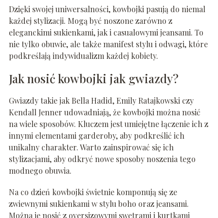
Dzięki swojej uniwersalności, kowbojki pasują do niemal
każdej stylizacji. Mogą być noszone zarówno z
eleganckimi sukienkami, jak i casualowymi jeansami. To
nie tylko obuwie, ale także manifest stylu i odwagi, które
podkreślają indywidualizm każdej kobiety.
Jak nosić kowbojki jak gwiazdy?
Gwiazdy takie jak Bella Hadid, Emily Ratajkowski czy
Kendall Jenner udowadniają, że kowbojki można nosić
na wiele sposobów. Kluczem jest umiejętne łączenie ich z
innymi elementami garderoby, aby podkreślić ich
unikalny charakter. Warto zainspirować się ich
stylizacjami, aby odkryć nowe sposoby noszenia tego
modnego obuwia.
Na co dzień kowbojki świetnie komponują się ze
zwiewnymi sukienkami w stylu boho oraz jeansami.
Można je nosić z oversizowymi swetrami i kurtkami