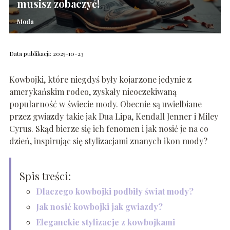
musisz zobaczyć!
Moda
Data publikacji: 2025-10-23
Kowbojki, które niegdyś były kojarzone jedynie z
amerykańskim rodeo, zyskały nieoczekiwaną
popularność w świecie mody. Obecnie są uwielbiane
przez gwiazdy takie jak Dua Lipa, Kendall Jenner i Miley
Cyrus. Skąd bierze się ich fenomen i jak nosić je na co
dzień, inspirując się stylizacjami znanych ikon mody?
Spis treści:
Dlaczego kowbojki podbiły świat mody?
Jak nosić kowbojki jak gwiazdy?
Eleganckie stylizacje z kowbojkami