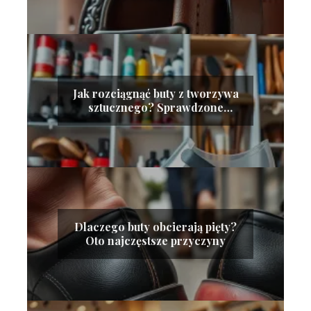
Jak rozciągnąć buty z tworzywa
sztucznego? Sprawdzone
metody
Dlaczego buty obcierają pięty?
Oto najczęstsze przyczyny