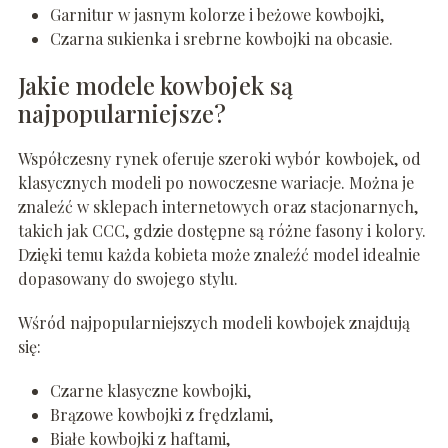
Garnitur w jasnym kolorze i beżowe kowbojki,
Czarna sukienka i srebrne kowbojki na obcasie.
Jakie modele kowbojek są
najpopularniejsze?
Współczesny rynek oferuje szeroki wybór kowbojek, od
klasycznych modeli po nowoczesne wariacje. Można je
znaleźć w sklepach internetowych oraz stacjonarnych,
takich jak CCC, gdzie dostępne są różne fasony i kolory.
Dzięki temu każda kobieta może znaleźć model idealnie
dopasowany do swojego stylu.
Wśród najpopularniejszych modeli kowbojek znajdują
się:
Czarne klasyczne kowbojki,
Brązowe kowbojki z frędzlami,
Białe kowbojki z haftami,