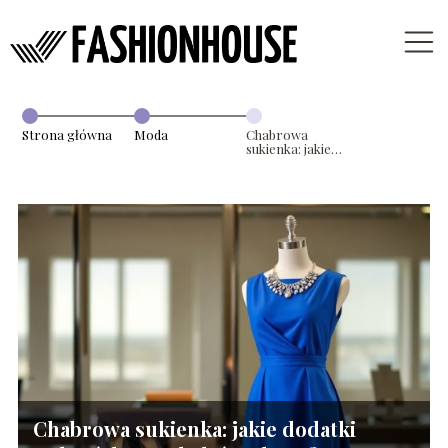
Strona główna
Moda
Chabrowa
sukienka: jakie
dodatki wybrać,
by wyglądać
stylowo?
Chabrowa sukienka: jakie dodatki