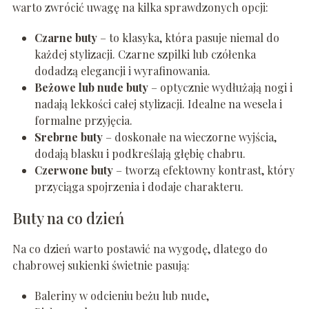
warto zwrócić uwagę na kilka sprawdzonych opcji:
Czarne buty
– to klasyka, która pasuje niemal do
każdej stylizacji. Czarne szpilki lub czółenka
dodadzą elegancji i wyrafinowania.
Beżowe lub nude buty
– optycznie wydłużają nogi i
nadają lekkości całej stylizacji. Idealne na wesela i
formalne przyjęcia.
Srebrne buty
– doskonałe na wieczorne wyjścia,
dodają blasku i podkreślają głębię chabru.
Czerwone buty
– tworzą efektowny kontrast, który
przyciąga spojrzenia i dodaje charakteru.
Buty na co dzień
Na co dzień warto postawić na wygodę, dlatego do
chabrowej sukienki świetnie pasują:
Baleriny w odcieniu beżu lub nude,