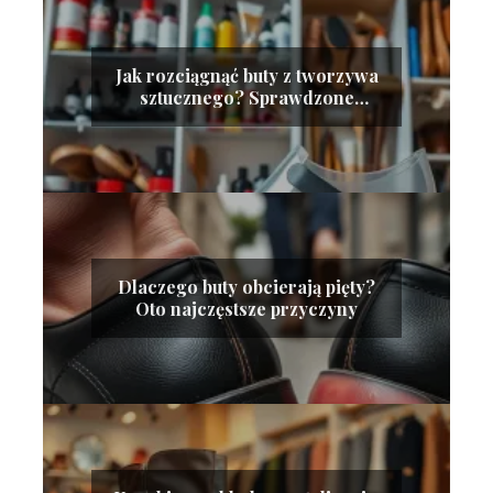
Jak rozciągnąć buty z tworzywa
sztucznego? Sprawdzone
metody
Dlaczego buty obcierają pięty?
Oto najczęstsze przyczyny