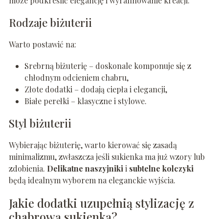
może podkreślić elegancję i wyrafinowanie kreacji:
Rodzaje biżuterii
Warto postawić na:
Srebrną biżuterię – doskonale komponuje się z
chłodnym odcieniem chabru,
Złote dodatki – dodają ciepła i elegancji,
Białe perełki – klasyczne i stylowe.
Styl biżuterii
Wybierając biżuterię, warto kierować się zasadą
minimalizmu, zwłaszcza jeśli sukienka ma już wzory lub
zdobienia.
Delikatne naszyjniki
i
subtelne kolczyki
będą idealnym wyborem na eleganckie wyjścia.
Jakie dodatki uzupełnią stylizację z
chabrową sukienką?