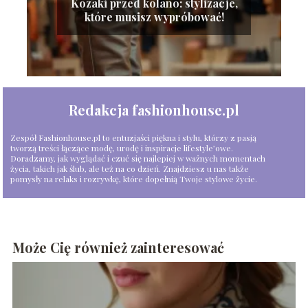
Kozaki przed kolano: stylizacje,
które musisz wypróbować!
Redakcja fashionhouse.pl
Zespół Fashionhouse.pl to entuzjaści piękna i stylu, którzy z pasją
tworzą treści łączące modę, urodę i inspiracje lifestyle’owe.
Doradzamy, jak wyglądać i czuć się najlepiej w ważnych momentach
życia, takich jak ślub, ale też na co dzień. Znajdziesz u nas także
pomysły na relaks i rozrywkę, które dopełnią Twoje stylowe życie.
Może Cię również zainteresować