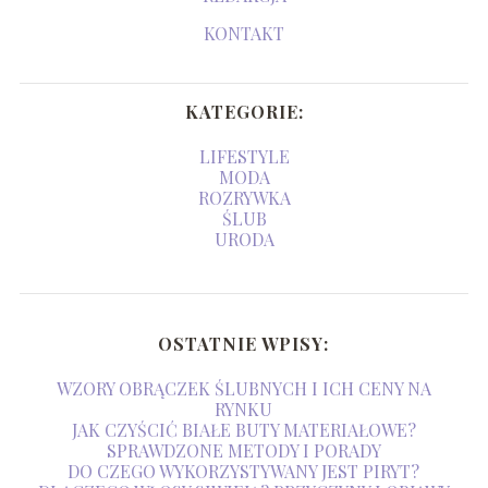
KONTAKT
KATEGORIE:
LIFESTYLE
MODA
ROZRYWKA
ŚLUB
URODA
OSTATNIE WPISY:
WZORY OBRĄCZEK ŚLUBNYCH I ICH CENY NA
RYNKU
JAK CZYŚCIĆ BIAŁE BUTY MATERIAŁOWE?
SPRAWDZONE METODY I PORADY
DO CZEGO WYKORZYSTYWANY JEST PIRYT?