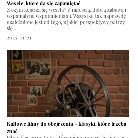
Wesele, które da się zapamiętać
Z czym kojarzą się wesela? Z miłością, dobrą zabawą i
wspaniałymi wspomnieniami. Wszystko tak naprawdę
uzależnione jest od tego, z jakiej perspektywy patrzy
się...
2025-01-21
Kultowe filmy do obejrzenia – klasyki, które trzeba
znać
Filmy klasyczne to te, które mimo upływu lat nie tracą