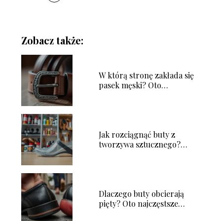
Zobacz także:
W którą stronę zakłada się
pasek męski? Oto
odpowiedź!
Jak rozciągnąć buty z
tworzywa sztucznego?
Sprawdzone metody
Dlaczego buty obcierają
pięty? Oto najczęstsze
przyczyny