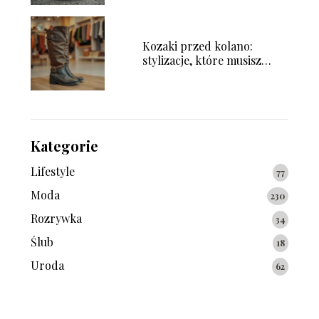
Kozaki przed kolano:
stylizacje, które musisz
wypróbować!
Kategorie
Lifestyle
77
Moda
230
Rozrywka
34
Ślub
18
Uroda
62