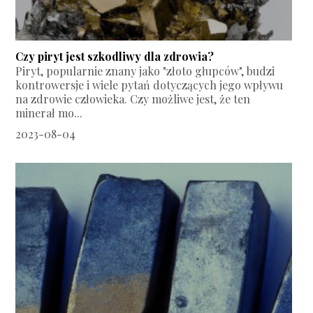
Czy piryt jest szkodliwy dla zdrowia?
Piryt, popularnie znany jako "złoto głupców", budzi
kontrowersje i wiele pytań dotyczących jego wpływu
na zdrowie człowieka. Czy możliwe jest, że ten
minerał mo...
2023-08-04