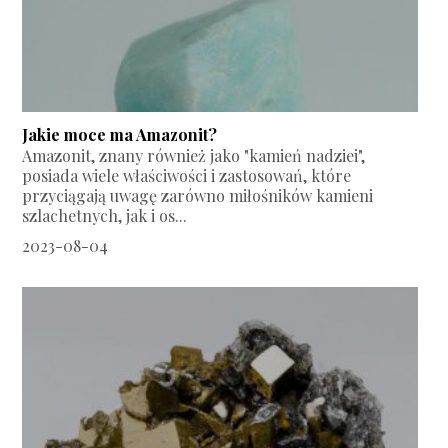
Jakie moce ma Amazonit?
Amazonit, znany również jako "kamień nadziei",
posiada wiele właściwości i zastosowań, które
przyciągają uwagę zarówno miłośników kamieni
szlachetnych, jak i os...
2023-08-04