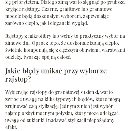
się priorytetem. Dlatego zimą warto sięgnąć po grubsze,
kryjące rajstopy. Czarne, grafitowe lub granatowe
modele będą doskonałym wyborem, zapewniając
zarówno ciepło, jak i elegancki wygląd.
Rajstopy z mikrofibry lub wełny to praktyczny wybór na
zimowe dni. Oprócz tego, że doskonale izolują ciepło,
świetnie komponują się z cięższym obuwiem i warstwami
odzieży, tworząc spójną całość.
Jakie błędy unikać przy wyborze
rajstop?
Wybierając rajstopy do granatowej sukienki, warto
zwrócić uwagę na kilka typowych błędów, które mogą
zrujnować całą stylizację. Jednym z nich jest wybór
rajstop o zbyt mocnym połysku, który może odciągać
uwagę od sukienki i nadawać stylizacji niepożądany
efekt.