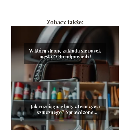
Zobacz także:
W którą stronę zakłada się pasek
męski? Oto odpowiedź!
Jak rozciągnąć buty z tworzywa
sztucznego? Sprawdzone
metody