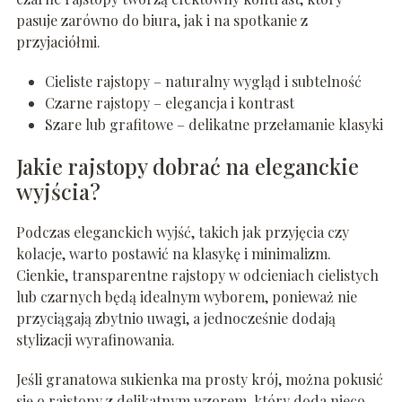
pasuje zarówno do biura, jak i na spotkanie z
przyjaciółmi.
Cieliste rajstopy – naturalny wygląd i subtelność
Czarne rajstopy – elegancja i kontrast
Szare lub grafitowe – delikatne przełamanie klasyki
Jakie rajstopy dobrać na eleganckie
wyjścia?
Podczas eleganckich wyjść, takich jak przyjęcia czy
kolacje, warto postawić na klasykę i minimalizm.
Cienkie, transparentne rajstopy w odcieniach cielistych
lub czarnych będą idealnym wyborem, ponieważ nie
przyciągają zbytnio uwagi, a jednocześnie dodają
stylizacji wyrafinowania.
Jeśli granatowa sukienka ma prosty krój, można pokusić
się o rajstopy z delikatnym wzorem, który doda nieco