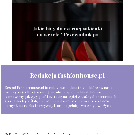
Jakie buty do czarnej sukienki
na wesele? Przewodnik po
stylach i kolorach
Redakcja fashionhouse.pl
Zespół Fashionhouse.pl to entuzjaści piękna i stylu, którzy z pasją
tworzą treści łączące modę, urodę i inspiracje lifestyle’owe.
Doradzamy, jak wyglądać i czuć się najlepiej w ważnych momentach
życia, takich jak ślub, ale też na co dzień. Znajdziesz u nas także
pomysły na relaks i rozrywkę, które dopełnią Twoje stylowe życie.