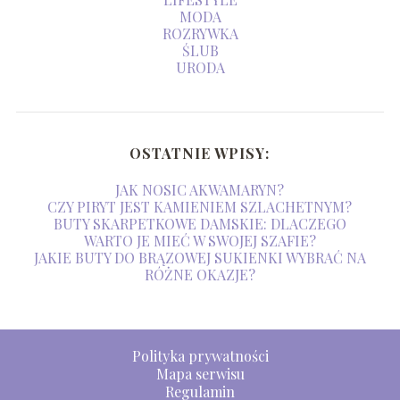
MODA
ROZRYWKA
ŚLUB
URODA
OSTATNIE WPISY:
JAK NOSIC AKWAMARYN?
CZY PIRYT JEST KAMIENIEM SZLACHETNYM?
BUTY SKARPETKOWE DAMSKIE: DLACZEGO
WARTO JE MIEĆ W SWOJEJ SZAFIE?
JAKIE BUTY DO BRĄZOWEJ SUKIENKI WYBRAĆ NA
RÓŻNE OKAZJE?
Polityka prywatności
Mapa serwisu
Regulamin