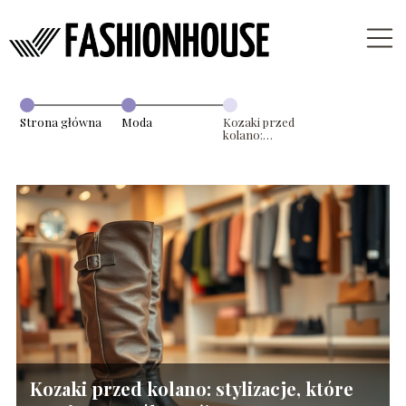
Strona główna
Moda
Kozaki przed
kolano:
stylizacje, które
musisz
wypróbować!
Kozaki przed kolano: stylizacje, które