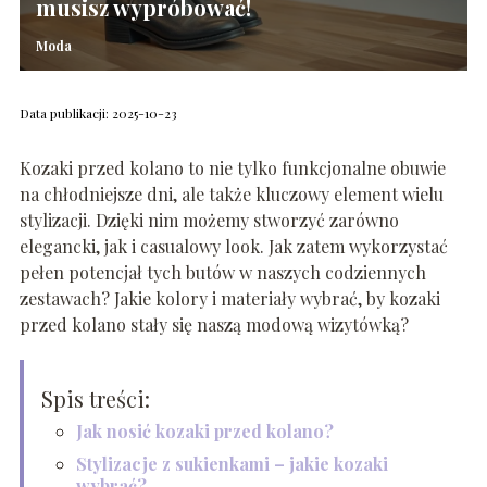
musisz wypróbować!
Moda
Data publikacji: 2025-10-23
Kozaki przed kolano to nie tylko funkcjonalne obuwie
na chłodniejsze dni, ale także kluczowy element wielu
stylizacji. Dzięki nim możemy stworzyć zarówno
elegancki, jak i casualowy look. Jak zatem wykorzystać
pełen potencjał tych butów w naszych codziennych
zestawach? Jakie kolory i materiały wybrać, by kozaki
przed kolano stały się naszą modową wizytówką?
Spis treści:
Jak nosić kozaki przed kolano?
Stylizacje z sukienkami – jakie kozaki
wybrać?