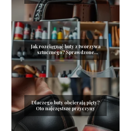
Jak rozciągnąć buty z tworzywa
sztucznego? Sprawdzone
metody
Dlaczego buty obcierają pięty?
Oto najczęstsze przyczyny