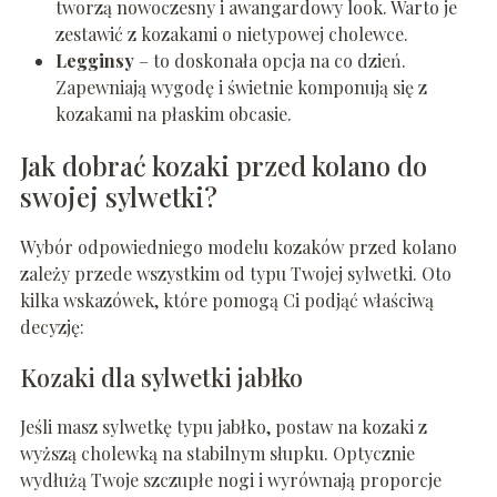
tworzą nowoczesny i awangardowy look. Warto je
zestawić z kozakami o nietypowej cholewce.
Legginsy
– to doskonała opcja na co dzień.
Zapewniają wygodę i świetnie komponują się z
kozakami na płaskim obcasie.
Jak dobrać kozaki przed kolano do
swojej sylwetki?
Wybór odpowiedniego modelu kozaków przed kolano
zależy przede wszystkim od typu Twojej sylwetki. Oto
kilka wskazówek, które pomogą Ci podjąć właściwą
decyzję:
Kozaki dla sylwetki jabłko
Jeśli masz sylwetkę typu jabłko, postaw na kozaki z
wyższą cholewką na stabilnym słupku. Optycznie
wydłużą Twoje szczupłe nogi i wyrównają proporcje