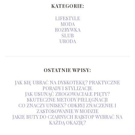
KATEGORIE:
LIFESTYLE
MODA
ROZRYWKA
ŚLUB
URODA
OSTATNIE WPISY:
JAK SIĘ UBRAĆ NA DYSKOTEKĘ? PRAKTYCZNE
PORADY I STYLIZACJE
JAK USUNĄĆ ZROGOWACIAŁE PIĘTY?
SKUTECZNE METODY PIELĘGNACJI
CO ZNACZY UNISEX? ODKRYJ ZNACZENIE I
ZASTOSOWANIE W MODZIE
JAKIE BUTY DO CZARNYCH RAJSTOP WYBRAĆ NA
KAŻDĄ OKAZJĘ?