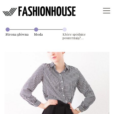
Strona główna
Moda
Które spódnice
poszerzają?
Tych modeli
lepiej unikaj!