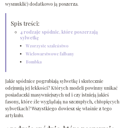
wysmuklić) dodatkowo ją poszerza.
Spis treści:
4 rodzaje spódnic, które poszerzają
sylwetkę
Wzorzyste szaleństwo
Wielowarstwowe falbany
Bombka
Jakie spódnice pogrubiają sylwetkę i skutecznie
odejmują jej lekkości? Których modeli powinny unikać
posiadaczki masywniejszych ud i czy istnieją jakieś
fasony, które źle wyglądają na szczupłych, chłopięcych
sylwetkach? Wszystkiego dowiesz się właśnie z tego
artykułu.