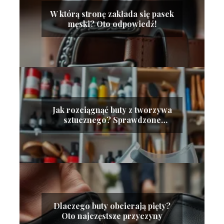
W którą stronę zakłada się pasek
męski? Oto odpowiedź!
Jak rozciągnąć buty z tworzywa
sztucznego? Sprawdzone
metody
Dlaczego buty obcierają pięty?
Oto najczęstsze przyczyny