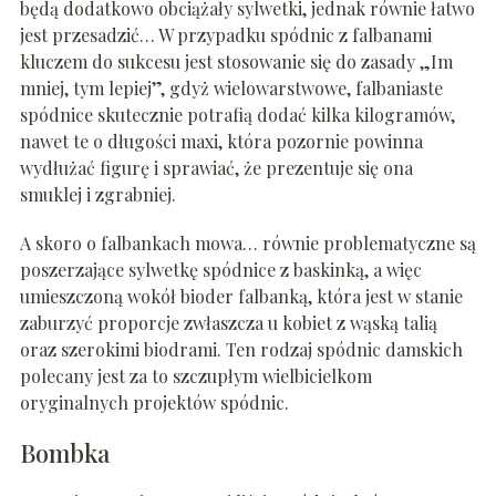
będą dodatkowo obciążały sylwetki, jednak równie łatwo
jest przesadzić… W przypadku spódnic z falbanami
kluczem do sukcesu jest stosowanie się do zasady „Im
mniej, tym lepiej”, gdyż wielowarstwowe, falbaniaste
spódnice skutecznie potrafią dodać kilka kilogramów,
nawet te o długości maxi, która pozornie powinna
wydłużać figurę i sprawiać, że prezentuje się ona
smuklej i zgrabniej.
A skoro o falbankach mowa… równie problematyczne są
poszerzające sylwetkę spódnice z baskinką, a więc
umieszczoną wokół bioder falbanką, która jest w stanie
zaburzyć proporcje zwłaszcza u kobiet z wąską talią
oraz szerokimi biodrami. Ten rodzaj spódnic damskich
polecany jest za to szczupłym wielbicielkom
oryginalnych projektów spódnic.
Bombka