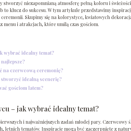
by stworzyć niezapomnianą atmosferę pełną koloru i świeżości
o klucz do sukcesu. W tym artykule przedstawimy inspiracj
 ceremonii. Skupimy się na kolorystyce, kwiatowych dekoracj
z menu i atrakcjach, które umilą czas gościom.
k wybrać idealny temat?
ą najlepsze?
rać na czerwcową ceremonię?
 stworzyć idealną scenerię?
wać gościom latem?
u – jak wybrać idealny temat?
ierwszych i najważniejszych zadań młodej pary. Czerwcowy ś
, letnich tematów. Inspiracje mogą być zaczerpnięte z natury