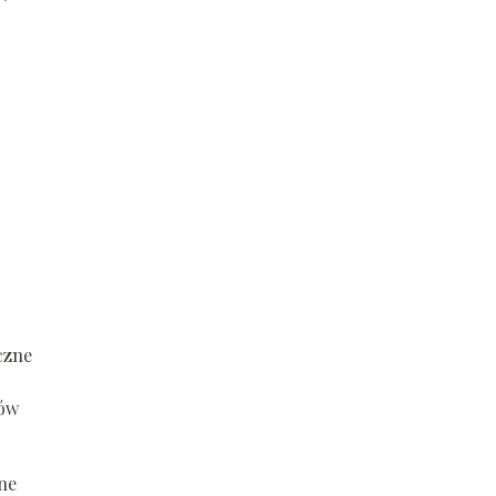
czne
ków
ne