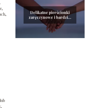
.
e,
Delikatne pierścionki
ach,
zaręczynowe i bardziej
okazałe propozycje
lub
,