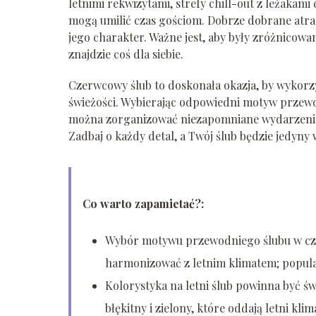
letnimi rekwizytami, strefy chill-out z leżakami
mogą umilić czas gościom. Dobrze dobrane atr
jego charakter. Ważne jest, aby były zróżnicowa
znajdzie coś dla siebie.
Czerwcowy ślub to doskonała okazja, by wykorzy
świeżości. Wybierając odpowiedni motyw przewodn
można zorganizować niezapomniane wydarzenie, 
Zadbaj o każdy detal, a Twój ślub będzie jedyny
Co warto zapamietać?:
Wybór motywu przewodniego ślubu w cze
harmonizować z letnim klimatem; popular
Kolorystyka na letni ślub powinna być świ
błękitny i zielony, które oddają letni klim