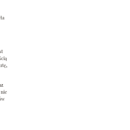
yła
st
ścią
utę,
az
 nie
tów