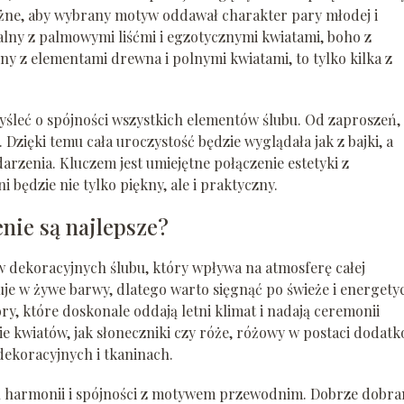
żne, aby wybrany motyw oddawał charakter pary młodej i
lny z palmowymi liśćmi i egzotycznymi kwiatami, boho z
ny z elementami drewna i polnymi kwiatami, to tylko kilka z
leć o spójności wszystkich elementów ślubu. Od zaproszeń,
 Dzięki temu cała uroczystość będzie wyglądała jak z bajki, a
arzenia. Kluczem jest umiejętne połączenie estetyki z
 będzie nie tylko piękny, ale i praktyczny.
enie są najlepsze?
w dekoracyjnych ślubu, który wpływa na atmosferę całej
tuje w żywe barwy, dlatego warto sięgnąć po świeże i energety
lory, które doskonale oddają letni klimat i nadają ceremonii
ie kwiatów, jak słoneczniki czy róże, różowy w postaci dodat
 dekoracyjnych i tkaninach.
ch harmonii i spójności z motywem przewodnim. Dobrze dobra