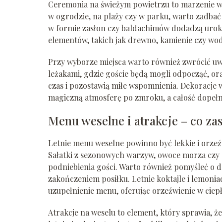
Ceremonia na świeżym powietrzu to marzenie wi
w ogrodzie, na plaży czy w parku, warto zadbać
w formie zasłon czy baldachimów dodadzą urok
elementów, takich jak drewno, kamienie czy wod
Przy wyborze miejsca warto również zwrócić uwa
leżakami, gdzie goście będą mogli odpocząć, ora
czas i pozostawią miłe wspomnienia. Dekoracje 
magiczną atmosferę po zmroku, a całość dopeł
Menu weselne i atrakcje – co z
Letnie menu weselne powinno być lekkie i orzeźw
Sałatki z sezonowych warzyw, owoce morza czy 
podniebienia gości. Warto również pomyśleć o de
zakończeniem posiłku. Letnie koktajle i lemon
uzupełnienie menu, oferując orzeźwienie w ciepł
Atrakcje na weselu to element, który sprawia, ż