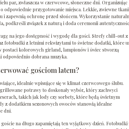
elu par, zwłaszcza w czerwcowe, słoneczne dni. Organizując 
 o odpowiednie przygotowanie miejsca. Lekkie, zwiewne tkan
u i zapewnią ochronę przed słońcem. Wykorzystanie natural
a, podkreśli związek z naturą i doda ceremonii autentycznośc
gę na jego dostępność i wygodę dla gości. Strefy chill-out z
z fotobudki z letnimi rekwizytami to świetne dodatki, które u
w postaci kolorowych girland, lampionów i świec stworzą
ni odpowiednio dobrana muzyka.
aserwować gościom latem?
iające, idealnie wpisujące się w klimat czerwcowego ślubu.
grillowane potrawy to doskonały wybór, który zachwyci
serach, takich jak lody czy sorbety, które będą świetnym
iady z dodatkiem sezonowych owoców stanowią idealne
e dni.
e goście na długo zapamiętają ten wyjątkowy dzień. Fotobudki 