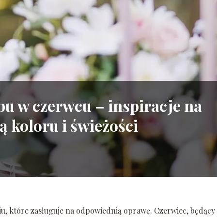
u w czerwcu – inspiracje na
ą koloru i świeżości
iu, które zasługuje na odpowiednią oprawę. Czerwiec, będący