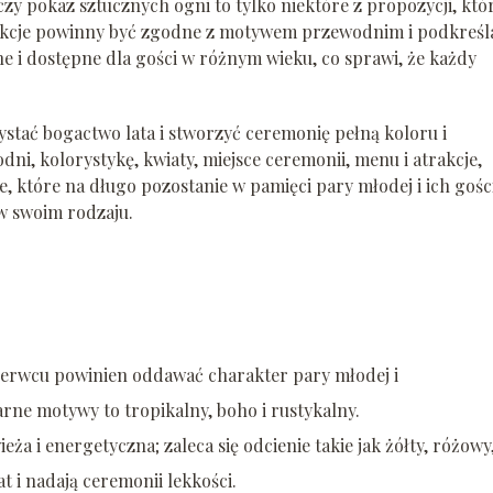
 czy pokaz sztucznych ogni to tylko niektóre z propozycji, któ
akcje powinny być zgodne z motywem przewodnim i podkreśl
ne i dostępne dla gości w różnym wieku, co sprawi, że każdy
stać bogactwo lata i stworzyć ceremonię pełną koloru i
i, kolorystykę, kwiaty, miejsce ceremonii, menu i atrakcje,
które na długo pozostanie w pamięci pary młodej i ich gości
 w swoim rodzaju.
rwcu powinien oddawać charakter pary młodej i
ne motywy to tropikalny, boho i rustykalny.
eża i energetyczna; zaleca się odcienie takie jak żółty, różowy
at i nadają ceremonii lekkości.