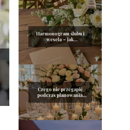
Harmonogram ślubu i
wesela – jak
zaplanować idealny
dzień krok po kroku
Czego nie przegapić
podczas planowania
ślubu – istotne elementy
gwarantujące
doskonały dzień