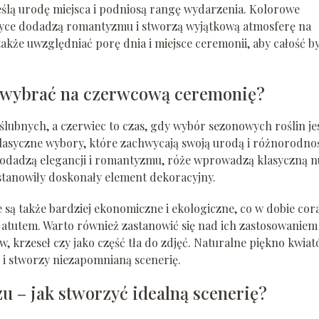
eślą urodę miejsca i podniosą rangę wydarzenia. Kolorowe
styce dodadzą romantyzmu i stworzą wyjątkową atmosferę na
kże uwzględniać porę dnia i miejsce ceremonii, aby całość b
y wybrać na czerwcową ceremonię?
lubnych, a czerwiec to czas, gdy wybór sezonowych roślin je
 klasyczne wybory, które zachwycają swoją urodą i różnorodno
dodadzą elegancji i romantyzmu, róże wprowadzą klasyczną n
 stanowiły doskonały element dekoracyjny.
e są także bardziej ekonomiczne i ekologiczne, co w dobie cor
m atutem. Warto również zastanowić się nad ich zastosowaniem
w, krzeseł czy jako część tła do zdjęć. Naturalne piękno kwia
 i stworzy niezapomnianą scenerię.
 – jak stworzyć idealną scenerię?