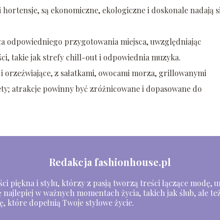
i hortensje, są ekonomiczne, ekologiczne i doskonale nadają s
 odpowiedniego przygotowania miejsca, uwzględniając
i, takie jak strefy chill-out i odpowiednia muzyka.
i orzeźwiające, z sałatkami, owocami morza, grillowanymi
ety; atrakcje powinny być zróżnicowane i dopasowane do
Redakcja fashionhouse.pl
i piękna i stylu, którzy z pasją tworzą treści łączące modę, ur
 najlepiej w ważnych momentach życia, takich jak ślub, ale też
ę, które dopełnią Twoje stylowe życie.