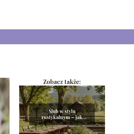
Zobacz także:
Ślub w stylu
rustykalnym – jak
stworzyć romantyczną i
naturalną atmosferę