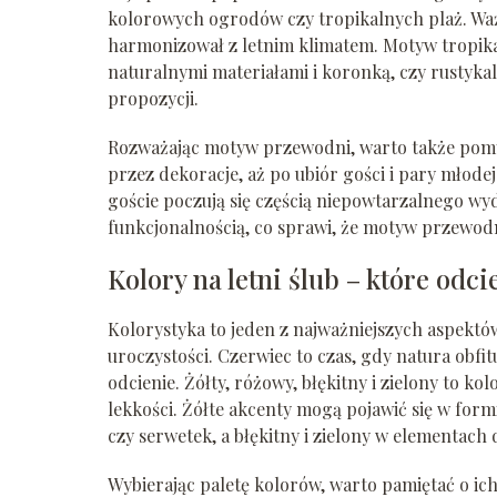
kolorowych ogrodów czy tropikalnych plaż. Wa
harmonizował z letnim klimatem. Motyw tropika
naturalnymi materiałami i koronką, czy rustykal
propozycji.
Rozważając motyw przewodni, warto także pomyś
przez dekoracje, aż po ubiór gości i pary młodej.
goście poczują się częścią niepowtarzalnego wyd
funkcjonalnością, co sprawi, że motyw przewodni
Kolory na letni ślub – które odci
Kolorystyka to jeden z najważniejszych aspektó
uroczystości. Czerwiec to czas, gdy natura obfi
odcienie. Żółty, różowy, błękitny i zielony to ko
lekkości. Żółte akcenty mogą pojawić się w form
czy serwetek, a błękitny i zielony w elementach
Wybierając paletę kolorów, warto pamiętać o i