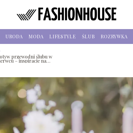
URODA
MODA
LIFESTYLE
ŚLUB
ROZRYWKA
otyw przewodni ślubu w
zerwcu – inspiracje na
etnią ceremonię pełną
loru i świeżości