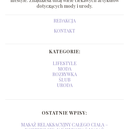
lifestyle. Znajdziesz tutaj wiele ciekawych artykułów
dotyczących mody i urody.
REDAKCJA
KONTAKT
KATEGORIE:
LIFESTYLE
MODA
ROZRYWKA
ŚLUB
URODA
OSTATNIE WPISY:
MASAŻ RELAKSACYJNY CAŁEGO CIAŁA –