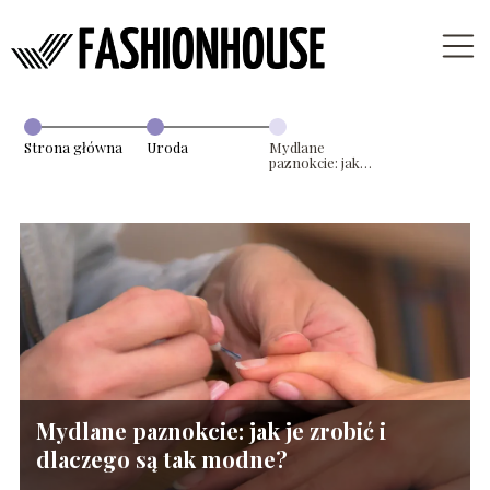
Strona główna
Uroda
Mydlane
paznokcie: jak je
zrobić i
dlaczego są tak
modne?
Mydlane paznokcie: jak je zrobić i
dlaczego są tak modne?