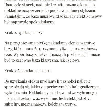
Usunięcie skórek, nadanie kształtu paznokciom i ich
dokładne oczyszczenie to podstawa udanej stylizacji.
Pamiętajmy, że baza musi być gładka, aby efekt końcowy
był naprawdę spektakularny.
Krok 2: Aplikacja bazy
Na przygotowaną płytkę nakładamy cienką warstwę
bazy, która pomoże utrzymać stylizację przez dłuższy
czas. Wybór bazy zależy od naszych preferencji – może
być to zarówno baza klasyczna, jak i żelowa.
Krok 3: Nakładanie lakieru
Do uzyskania efektu mydlanych paznokci najlepiej
sprawdzają się lakiery o perłowym lub holograficznym
wykończeniu. Nakładamy cienką warstwę wybranego
lakieru i czekamy, aż wyschnie. Jeśli efekt jest zbyt
subtelny, można nałożyć kolejną warstwę.