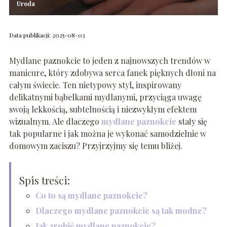
Uroda
Data publikacji: 2025-08-03
Mydlane paznokcie to jeden z najnowszych trendów w
manicure, który zdobywa serca fanek pięknych dłoni na
całym świecie. Ten nietypowy styl, inspirowany
delikatnymi bąbelkami mydlanymi, przyciąga uwagę
swoją lekkością, subtelnością i niezwykłym efektem
wizualnym. Ale dlaczego
mydlane paznokcie
stały się
tak popularne i jak można je wykonać samodzielnie w
domowym zaciszu? Przyjrzyjmy się temu bliżej.
Spis treści:
Co to są mydlane paznokcie?
Dlaczego mydlane paznokcie są tak modne?
Jak zrobić mydlane paznokcie?