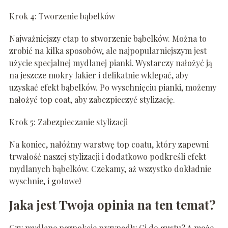
Krok 4: Tworzenie bąbelków
Najważniejszy etap to stworzenie bąbelków. Można to
zrobić na kilka sposobów, ale najpopularniejszym jest
użycie specjalnej mydlanej pianki. Wystarczy nałożyć ją
na jeszcze mokry lakier i delikatnie wklepać, aby
uzyskać efekt bąbelków. Po wyschnięciu pianki, możemy
nałożyć top coat, aby zabezpieczyć stylizację.
Krok 5: Zabezpieczanie stylizacji
Na koniec, nałóżmy warstwę top coatu, który zapewni
trwałość naszej stylizacji i dodatkowo podkreśli efekt
mydlanych bąbelków. Czekamy, aż wszystko dokładnie
wyschnie, i gotowe!
Jaka jest Twoja opinia na ten temat?
Czy mydlane paznokcie przypadły Ci do gustu? A może