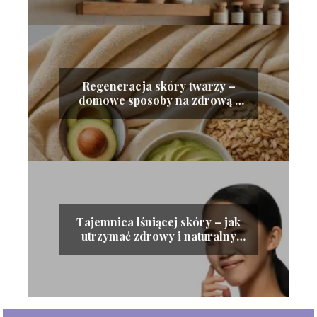
Regeneracja skóry twarzy –
domowe sposoby na zdrową i
odżywioną cerę
Tajemnica lśniącej skóry – jak
utrzymać zdrowy i naturalny
blask cery