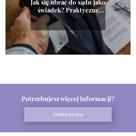
Jak się ubrać do sądu jako
świadek? Praktyczne
porady
Potrzebujesz więcej informacji?
NAPISZ DO NAS