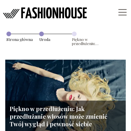
Strona główna
Uroda
Piękno w
przedłużeniu:
Jak
przedłużanie
włosów może
zmienić Twój
wygląd i
pewność siebie
Piękno w przedłużeniu: Jak
przedłużanie włosów może zmienić
Twój wygląd i pewność siebie