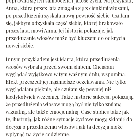
poprawiła się ich samoocena i jakość życia. Na przykład,
Anna, która przez lata zmagała się z cienkimi włosami,
po przedłużeniu zyskała nową pewność siebie. Czułam
się, jakbym odzyskała część siebie, której brakowało
przez lata, mówi Anna. Jej historia pokazuje, jak
przedłużanie włosów może być kluczem do odkrycia
nowej siebie.
Innym przykładem jest Marta, która przedłużenia
włosów wybrała przed swoim ślubem. Chciałam
wyglądać wyjątkowo w tym ważnym dniu, wspomina.
Efekt przeszedł jej najśmielsze oczekiwania. Nie tylko
wyglądałam pięknie, ale czułam się pewniej niż
kiedykolwiek wcześniej. Takie historie sukcesu pokazują,
że przedłużenia włosów mogą być nie tylko zmianą
wizualną, ale także emocjonalną. Case studies takie jak
te, ilustrują, jak różne sytuacje życiowe mogą skłonić do
decyzji o przedłużeniu włosów i jak ta decyzja może
wpłynąć na życie codzienne.