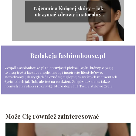
Tajemnica lśniącej skóry – jak
utrzymać zdrowy i naturalny
blask cery
Redakcja fashionhouse.pl
Zespół Fashionhouse.pl to entuzjaści piękna i stylu, którzy z pasją
tworzą treści łączące modę, urodę i inspiracje lifestyle’owe.
Doradzamy, jak wyglądać i czuć się najlepiej w ważnych momentach
życia, takich jak ślub, ale też na co dzień. Znajdziesz u nas także
pomysły na relaks i rozrywkę, które dopełnią Twoje stylowe życie.
Może Cię również zainteresować