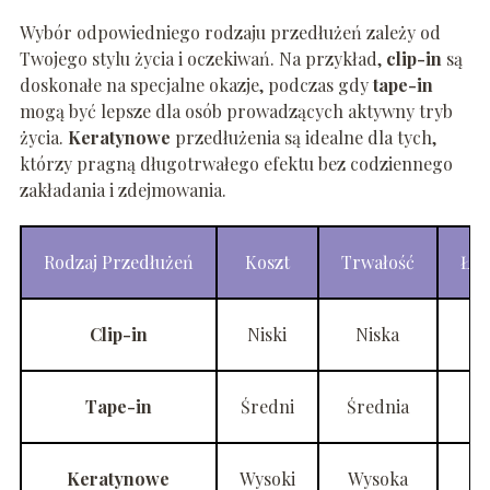
Wybór odpowiedniego rodzaju przedłużeń zależy od
Twojego stylu życia i oczekiwań. Na przykład,
clip-in
są
doskonałe na specjalne okazje, podczas gdy
tape-in
mogą być lepsze dla osób prowadzących aktywny tryb
życia.
Keratynowe
przedłużenia są idealne dla tych,
którzy pragną długotrwałego efektu bez codziennego
zakładania i zdejmowania.
Rodzaj Przedłużeń
Koszt
Trwałość
Łat
Clip-in
Niski
Niska
Tape-in
Średni
Średnia
Keratynowe
Wysoki
Wysoka