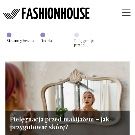
Strona główna
Uroda
Pielęgnacja
przed
makijażem – jak
przygotować
skórę?
Pielęgnacja przed makijażem – jak
przygotować skórę?