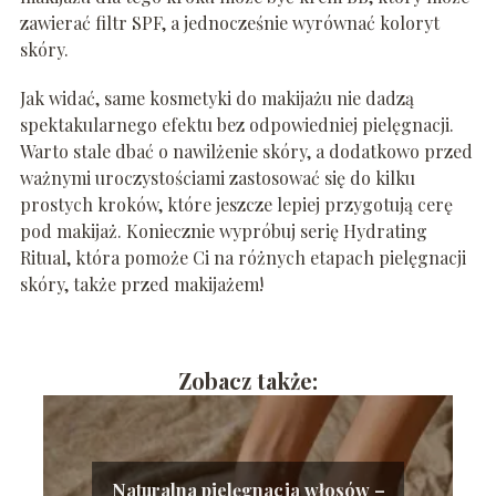
zawierać filtr SPF, a jednocześnie wyrównać koloryt
skóry.
Jak widać, same kosmetyki do makijażu nie dadzą
spektakularnego efektu bez odpowiedniej pielęgnacji.
Warto stale dbać o nawilżenie skóry, a dodatkowo przed
ważnymi uroczystościami zastosować się do kilku
prostych kroków, które jeszcze lepiej przygotują cerę
pod makijaż. Koniecznie wypróbuj serię Hydrating
Ritual, która pomoże Ci na różnych etapach pielęgnacji
skóry, także przed makijażem!
Zobacz także:
Naturalna pielęgnacja włosów –