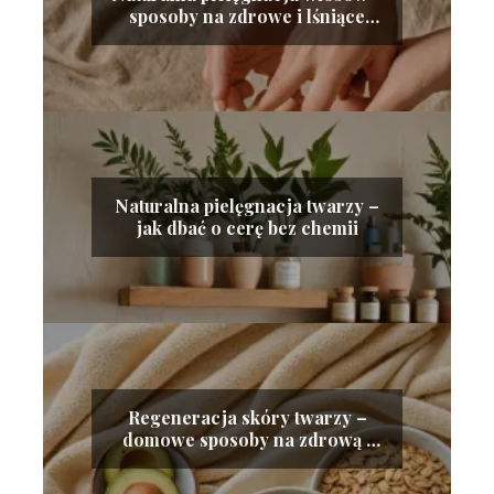
sposoby na zdrowe i lśniące
kosmyki
Naturalna pielęgnacja twarzy –
jak dbać o cerę bez chemii
Regeneracja skóry twarzy –
domowe sposoby na zdrową i
odżywioną cerę