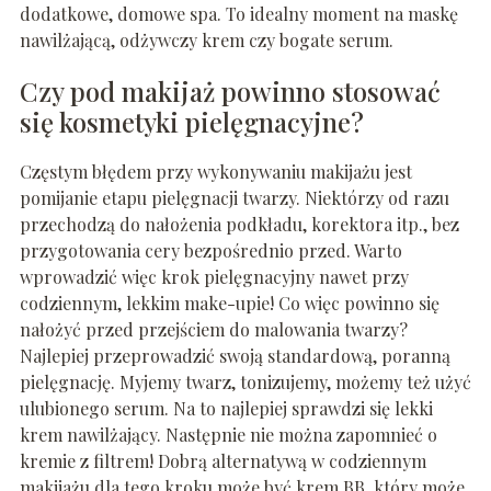
dodatkowe, domowe spa. To idealny moment na maskę
nawilżającą, odżywczy krem czy bogate serum.
Czy pod makijaż powinno stosować
się kosmetyki pielęgnacyjne?
Częstym błędem przy wykonywaniu makijażu jest
pomijanie etapu pielęgnacji twarzy. Niektórzy od razu
przechodzą do nałożenia podkładu, korektora itp., bez
przygotowania cery bezpośrednio przed. Warto
wprowadzić więc krok pielęgnacyjny nawet przy
codziennym, lekkim make-upie! Co więc powinno się
nałożyć przed przejściem do malowania twarzy?
Najlepiej przeprowadzić swoją standardową, poranną
pielęgnację. Myjemy twarz, tonizujemy, możemy też użyć
ulubionego serum. Na to najlepiej sprawdzi się lekki
krem nawilżający. Następnie nie można zapomnieć o
kremie z filtrem! Dobrą alternatywą w codziennym
makijażu dla tego kroku może być krem BB, który może