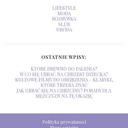
LIFESTYLE
MODA
ROZRYWKA
ŚLUB
URODA
OSTATNIE WPISY:
KTÓRE DREWNO DO PALENIA?
W CO SIĘ UBRAĆ NA CHRZEST DZIECKA?
KULTOWE FILMY DO OBEJRZENIA – KLASYKI,
KTÓRE TRZEBA ZNAĆ
JAK UBRAĆ SIĘ NA CHRZCINY? PORADY DLA
MĘŻCZYZN NA TĘ OKAZJĘ
Polityka prywatności
Mapa serwisu