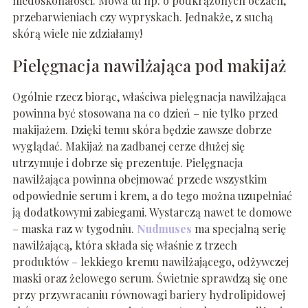
niedoskonałości. Mowa tu np. o podkrążonych oczach,
przebarwieniach czy wypryskach. Jednakże, z suchą
skórą wiele nie zdziałamy!
Pielęgnacja nawilżająca pod makijaż
Ogólnie rzecz biorąc, właściwa pielęgnacja nawilżająca
powinna być stosowana na co dzień – nie tylko przed
makijażem. Dzięki temu skóra będzie zawsze dobrze
wyglądać. Makijaż na zadbanej cerze dłużej się
utrzymuje i dobrze się prezentuje. Pielęgnacja
nawilżająca powinna obejmować przede wszystkim
odpowiednie serum i krem, a do tego można uzupełniać
ją dodatkowymi zabiegami. Wystarczą nawet te domowe
– maska raz w tygodniu.
Nudmuses
ma specjalną serię
nawilżającą, która składa się właśnie z trzech
produktów – lekkiego kremu nawilżającego, odżywczej
maski oraz żelowego serum. Świetnie sprawdzą się one
przy przywracaniu równowagi bariery hydrolipidowej