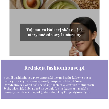
Tajemnica lśniącej skóry – jak
utrzymać zdrowy i naturalny
blask cery
Redakcja fashionhouse.pl
Zespół Fashionhouse.pl to entuzjaści piękna i stylu, którzy z pasją
tworzą treści łączące modę, urodę i inspiracje lifestyle’owe.
Doradzamy, jak wyglądać i czuć się najlepiej w ważnych momentach
życia, takich jak ślub, ale też na co dzień. Znajdziesz u nas także
pomysły na relaks i rozrywkę, które dopełnią Twoje stylowe życie.