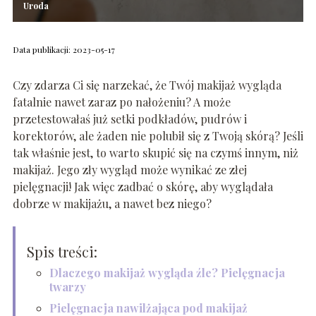
Uroda
Data publikacji: 2023-05-17
Czy zdarza Ci się narzekać, że Twój makijaż wygląda
fatalnie nawet zaraz po nałożeniu? A może
przetestowałaś już setki podkładów, pudrów i
korektorów, ale żaden nie polubił się z Twoją skórą? Jeśli
tak właśnie jest, to warto skupić się na czymś innym, niż
makijaż. Jego zły wygląd może wynikać ze złej
pielęgnacji! Jak więc zadbać o skórę, aby wyglądała
dobrze w makijażu, a nawet bez niego?
Spis treści:
Dlaczego makijaż wygląda źle? Pielęgnacja
twarzy
Pielęgnacja nawilżająca pod makijaż