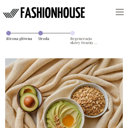
Strona główna
Uroda
Regeneracja
skóry twarzy –
domowe
sposoby na
zdrową i
odżywioną cerę