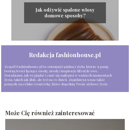
Jak odżywić spalone włosy
domowe sposoby?
Redakcja fashionhouse.pl
Zespół Fashionhouse.pl to entuzjaści piękna i stylu, którzy z pasją
tworzą treści łączące modę, urodę i inspiracje lifestyle’owe.
Doradzamy, jak wyglądać i czuć się najlepiej w ważnych momentach
życia, takich jak ślub, ale też na co dzień. Znajdziesz u nas także
pomysły na relaks i rozrywkę, które dopełnią Twoje stylowe życie.
Może Cię również zainteresować