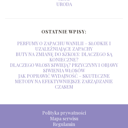
URODA
OSTATNIE WPISY:
PERFUMY O ZAPACHU WANILII – SŁODKIE I
UZALEŻNIAJĄCE ZAPACHY
BUTY NA ZMIANĘ DO SZKOŁY: DLACZEGO SĄ
KONIECZNE?
DLACZEGO WŁOSY SIWIEJĄ? PRZYCZYNY I OBJAWY
SIWIENIA WŁOSÓW
JAK POPRAWIĆ WYDAJNOŚĆ – SKUTECZNE
METODY NA EFEKTYWNIEJSZE ZARZĄDZANIE
CZASEM
Polityka prywatności
Mapa serwisu
Regulamin