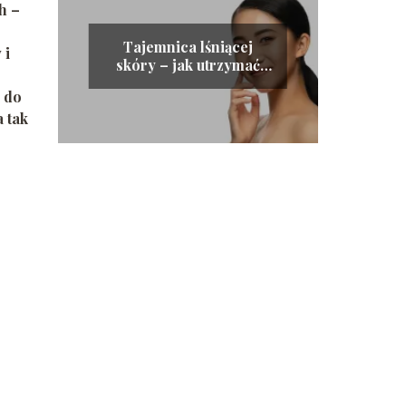
h –
Tajemnica lśniącej
 i
skóry – jak utrzymać
zdrowy i naturalny
 do
blask cery
 tak