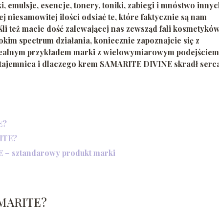
i, emulsje, esencje, tonery, toniki, zabiegi i mnóstwo innyc
 niesamowitej ilości odsiać te, które faktycznie są nam
eśli też macie dość zalewającej nas zewsząd fali kosmetyków
okim spectrum działania, koniecznie zapoznajcie się z
dealnym przykładem marki z wielowymiarowym podejściem
ej tajemnica i dlaczego krem SAMARITE DIVINE skradł serca
!
E?
RITE?
– sztandarowy produkt marki
AMARITE?