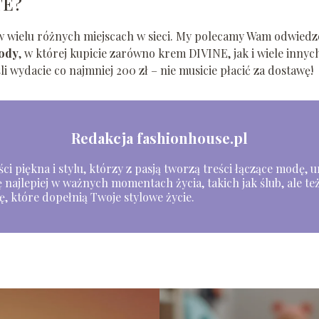
TE?
w wielu różnych miejscach w sieci. My polecamy Wam odwiedz
rody
, w której kupicie zarówno krem DIVINE, jak i wiele innyc
 wydacie co najmniej 200 zł – nie musicie płacić za dostawę!
Redakcja fashionhouse.pl
i piękna i stylu, którzy z pasją tworzą treści łączące modę, ur
 najlepiej w ważnych momentach życia, takich jak ślub, ale też
ę, które dopełnią Twoje stylowe życie.