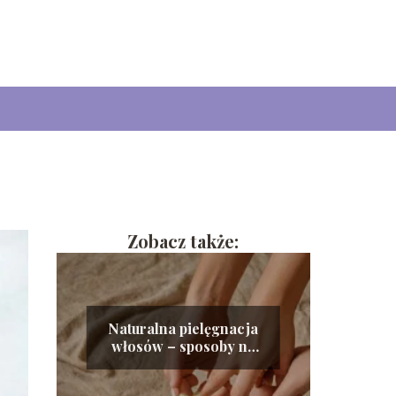
Zobacz także:
Naturalna pielęgnacja
włosów – sposoby na
zdrowe i lśniące
kosmyki