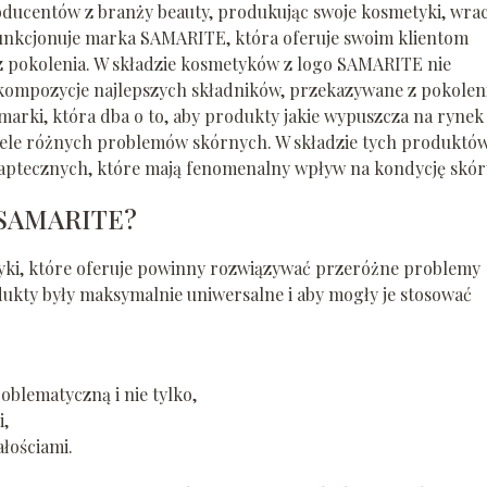
producentów z branży beauty, produkując swoje kosmetyki, wra
 funkcjonuje marka SAMARITE, która oferuje swoim klientom
ez pokolenia. W składzie kosmetyków z logo SAMARITE nie
o kompozycje najlepszych składników, przekazywane z pokolen
marki, która dba o to, aby produkty jakie wypuszcza na rynek
iele różnych problemów skórnych. W składzie tych produktó
ół aptecznych, które mają fenomenalny wpływ na kondycję skór
a SAMARITE?
tyki, które oferuje powinny rozwiązywać przeróżne problemy
dukty były maksymalnie uniwersalne i aby mogły je stosować
oblematyczną i nie tylko,
i,
łościami.