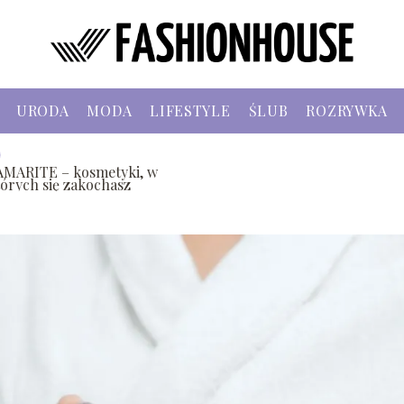
URODA
MODA
LIFESTYLE
ŚLUB
ROZRYWKA
AMARITE – kosmetyki, w
tórych się zakochasz