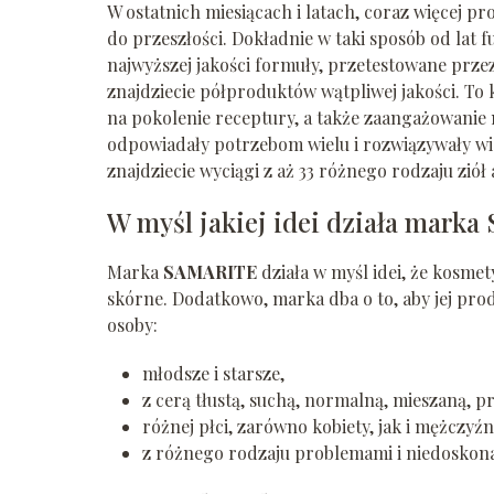
W ostatnich miesiącach i latach, coraz więcej 
do przeszłości. Dokładnie w taki sposób od lat
najwyższej jakości formuły, przetestowane prz
znajdziecie półproduktów wątpliwej jakości. T
na pokolenie receptury, a także zaangażowanie 
odpowiadały potrzebom wielu i rozwiązywały w
znajdziecie wyciągi z aż 33 różnego rodzaju zi
W myśl jakiej idei działa mark
Marka
SAMARITE
działa w myśl idei, że kosme
skórne. Dodatkowo, marka dba o to, aby jej pro
osoby:
młodsze i starsze,
z cerą tłustą, suchą, normalną, mieszaną, pr
różnej płci, zarówno kobiety, jak i mężczyźn
z różnego rodzaju problemami i niedoskona