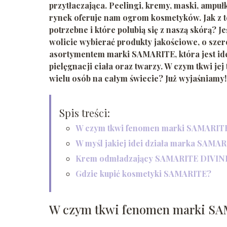
przytłaczająca. Peelingi, kremy, maski, ampułk
rynek oferuje nam ogrom kosmetyków. Jak z tej
potrzebne i które polubią się z naszą skórą? J
wolicie wybierać produkty jakościowe, o szer
asortymentem marki SAMARITE, która jest i
pielęgnacji ciała oraz twarzy. W czym tkwi j
wielu osób na całym świecie? Już wyjaśniamy
Spis treści:
W czym tkwi fenomen marki SAMARIT
W myśl jakiej idei działa marka SAMA
Krem odmładzający SAMARITE DIVINE 
Gdzie kupić kosmetyki SAMARITE?
W czym tkwi fenomen marki S