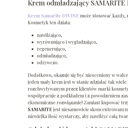
Krem odmładzający SAMARITE D
Krem Samarite DIVINE
może stosować każdy, ni
Kosmetyk ten działa:
nawilżająco,
wyrównująco i wygładzająco,
regenerująco,
odmładzająco,
odżywczo.
Dodatkowo, okazuje się być nieoceniony w walce 
jeden mały krem jest w stanie zdziałać tak wiele.
rozchwytywanym przez klientów marki kosmetyki
współpracuje z podkładem i z powodzeniem zast
ekonomiczne rozwiązanie! Zamiast kupować trz
SAMARITE
jest niesamowicie skoncentrowanym
niewielka ilość wystarczy, aby nawilżyć całą twar