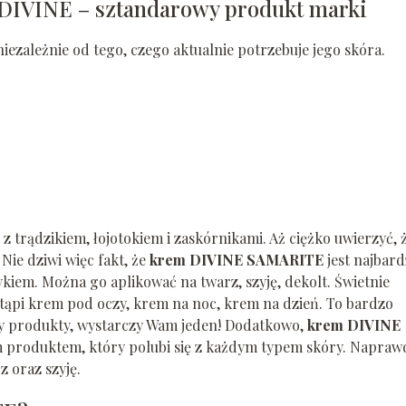
IVINE – sztandarowy produkt marki
ezależnie od tego, czego aktualnie potrzebuje jego skóra.
z trądzikiem, łojotokiem i zaskórnikami. Aż ciężko uwierzyć, 
 Nie dziwi więc fakt, że
krem DIVINE SAMARITE
jest najbard
em. Można go aplikować na twarz, szyję, dekolt. Świetnie
ąpi krem pod oczy, krem na noc, krem na dzień. To bardzo
y produkty, wystarczy Wam jeden! Dodatkowo,
krem DIVINE
 produktem, który polubi się z każdym typem skóry. Napraw
z oraz szyję.