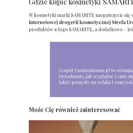
Gdzie kupić kosmetyki SAMARI
W kosmetyki marki SAMARITE zaopatrzycie się 
internetowej drogerii kosmetycznej Strefa U
produktów z logo SAMARITE, a dodatkowo – jeśli
Zespół Fashionhouse.pl to entuzjaśc
Doradzamy, jak wyglądać i czuć się
także pomysły na relaks i rozrywk
Może Cię również zainteresować