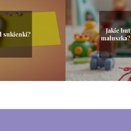
Jakie bu
d sukienki?
maluszka?