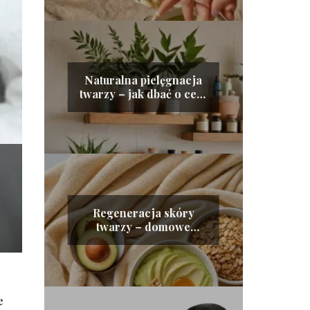
Naturalna pielęgnacja
twarzy – jak dbać o cerę
bez chemii
Regeneracja skóry
twarzy – domowe
sposoby na zdrową i
odżywioną cerę
e