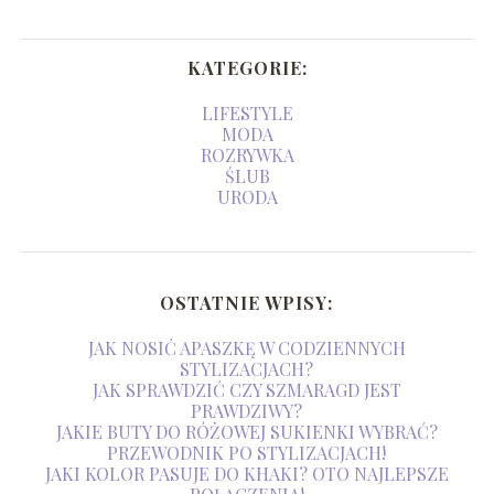
KATEGORIE:
LIFESTYLE
MODA
ROZRYWKA
ŚLUB
URODA
OSTATNIE WPISY:
JAK NOSIĆ APASZKĘ W CODZIENNYCH
STYLIZACJACH?
JAK SPRAWDZIĆ CZY SZMARAGD JEST
PRAWDZIWY?
JAKIE BUTY DO RÓŻOWEJ SUKIENKI WYBRAĆ?
PRZEWODNIK PO STYLIZACJACH!
JAKI KOLOR PASUJE DO KHAKI? OTO NAJLEPSZE