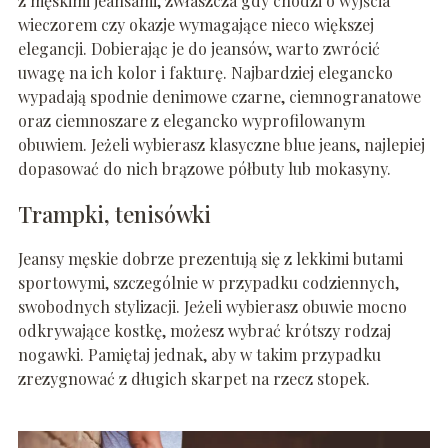
z męskimi jeansami, zwłaszcza gdy chodzi o wyjścia
wieczorem czy okazje wymagające nieco większej
elegancji. Dobierając je do jeansów, warto zwrócić
uwagę na ich kolor i fakturę. Najbardziej elegancko
wypadają spodnie denimowe czarne, ciemnogranatowe
oraz ciemnoszare z elegancko wyprofilowanym
obuwiem. Jeżeli wybierasz klasyczne blue jeans, najlepiej
dopasować do nich brązowe półbuty lub mokasyny.
Trampki, tenisówki
Jeansy męskie dobrze prezentują się z lekkimi butami
sportowymi, szczególnie w przypadku codziennych,
swobodnych stylizacji. Jeżeli wybierasz obuwie mocno
odkrywające kostkę, możesz wybrać krótszy rodzaj
nogawki. Pamiętaj jednak, aby w takim przypadku
zrezygnować z długich skarpet na rzecz stopek.