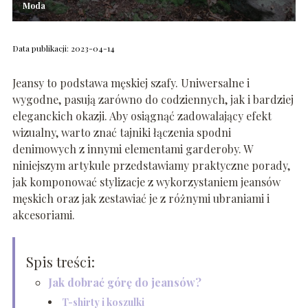
Moda
Data publikacji: 2023-04-14
Jeansy to podstawa męskiej szafy. Uniwersalne i
wygodne, pasują zarówno do codziennych, jak i bardziej
eleganckich okazji. Aby osiągnąć zadowalający efekt
wizualny, warto znać tajniki łączenia spodni
denimowych z innymi elementami garderoby. W
niniejszym artykule przedstawiamy praktyczne porady,
jak komponować stylizacje z wykorzystaniem jeansów
męskich oraz jak zestawiać je z różnymi ubraniami i
akcesoriami.
Spis treści:
Jak dobrać górę do jeansów?
T-shirty i koszulki