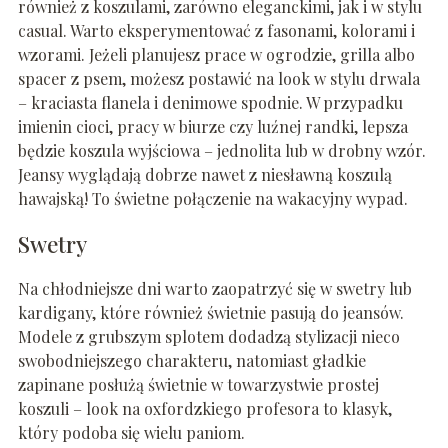
również z koszulami, zarówno eleganckimi, jak i w stylu
casual. Warto eksperymentować z fasonami, kolorami i
wzorami. Jeżeli planujesz prace w ogrodzie, grilla albo
spacer z psem, możesz postawić na look w stylu drwala
– kraciasta flanela i denimowe spodnie. W przypadku
imienin cioci, pracy w biurze czy luźnej randki, lepsza
będzie koszula wyjściowa – jednolita lub w drobny wzór.
Jeansy wyglądają dobrze nawet z niesławną koszulą
hawajską! To świetne połączenie na wakacyjny wypad.
Swetry
Na chłodniejsze dni warto zaopatrzyć się w swetry lub
kardigany, które również świetnie pasują do jeansów.
Modele z grubszym splotem dodadzą stylizacji nieco
swobodniejszego charakteru, natomiast gładkie
zapinane posłużą świetnie w towarzystwie prostej
koszuli – look na oxfordzkiego profesora to klasyk,
który podoba się wielu paniom.