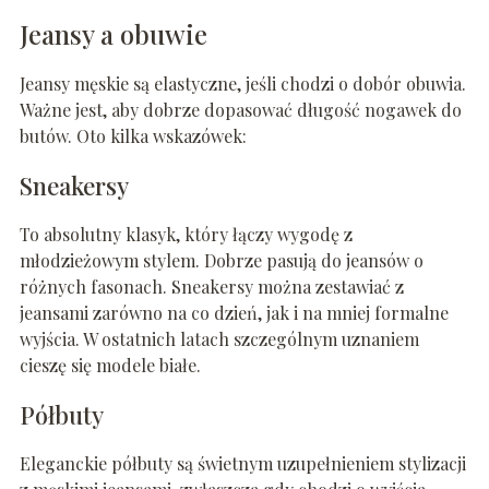
Jeansy a obuwie
Jeansy męskie są elastyczne, jeśli chodzi o dobór obuwia.
Ważne jest, aby dobrze dopasować długość nogawek do
butów. Oto kilka wskazówek:
Sneakersy
To absolutny klasyk, który łączy wygodę z
młodzieżowym stylem. Dobrze pasują do jeansów o
różnych fasonach. Sneakersy można zestawiać z
jeansami zarówno na co dzień, jak i na mniej formalne
wyjścia. W ostatnich latach szczególnym uznaniem
cieszę się modele białe.
Półbuty
Eleganckie półbuty są świetnym uzupełnieniem stylizacji