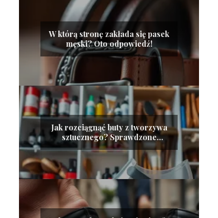
W którą stronę zakłada się pasek
męski? Oto odpowiedź!
Jak rozciągnąć buty z tworzywa
sztucznego? Sprawdzone
metody