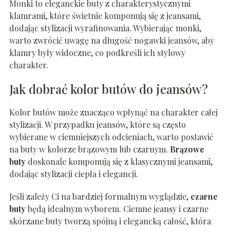
Monki to eleganckie buty z charakterystycznymi
klamrami, które świetnie komponują się z jeansami,
dodając stylizacji wyrafinowania. Wybierając monki,
warto zwrócić uwagę na długość nogawki jeansów, aby
klamry były widoczne, co podkreśli ich stylowy
charakter.
Jak dobrać kolor butów do jeansów?
Kolor butów może znacząco wpłynąć na charakter całej
stylizacji. W przypadku jeansów, które są często
wybierane w ciemniejszych odcieniach, warto postawić
na buty w kolorze brązowym lub czarnym.
Brązowe
buty
doskonale komponują się z klasycznymi jeansami,
dodając stylizacji ciepła i elegancji.
Jeśli zależy Ci na bardziej formalnym wyglądzie,
czarne
buty
będą idealnym wyborem. Ciemne jeansy i czarne
skórzane buty tworzą spójną i elegancką całość, która