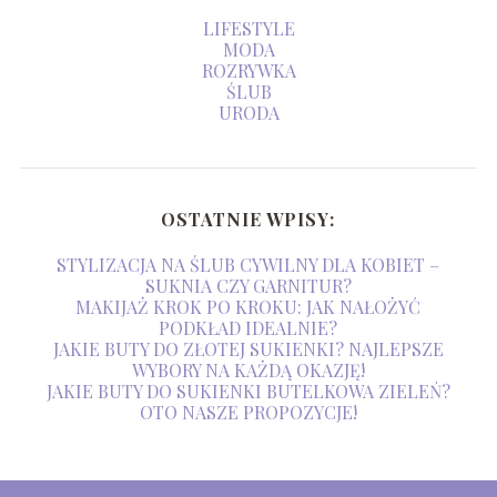
LIFESTYLE
MODA
ROZRYWKA
ŚLUB
URODA
OSTATNIE WPISY:
STYLIZACJA NA ŚLUB CYWILNY DLA KOBIET –
SUKNIA CZY GARNITUR?
MAKIJAŻ KROK PO KROKU: JAK NAŁOŻYĆ
PODKŁAD IDEALNIE?
JAKIE BUTY DO ZŁOTEJ SUKIENKI? NAJLEPSZE
WYBORY NA KAŻDĄ OKAZJĘ!
JAKIE BUTY DO SUKIENKI BUTELKOWA ZIELEŃ?
OTO NASZE PROPOZYCJE!