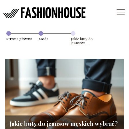
Strona główna
Moda
Jakie buty do
jeansów
męskich
wybrać?
Klasyka czy
nowoczesność?
Jakie buty do jeansów męskich wybrać?