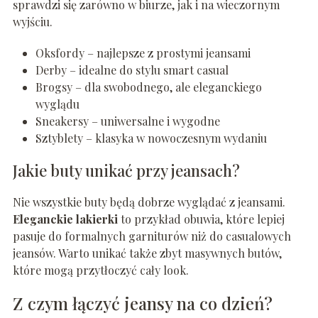
sprawdzi się zarówno w biurze, jak i na wieczornym
wyjściu.
Oksfordy – najlepsze z prostymi jeansami
Derby – idealne do stylu smart casual
Brogsy – dla swobodnego, ale eleganckiego
wyglądu
Sneakersy – uniwersalne i wygodne
Sztyblety – klasyka w nowoczesnym wydaniu
Jakie buty unikać przy jeansach?
Nie wszystkie buty będą dobrze wyglądać z jeansami.
Eleganckie lakierki
to przykład obuwia, które lepiej
pasuje do formalnych garniturów niż do casualowych
jeansów. Warto unikać także zbyt masywnych butów,
które mogą przytłoczyć cały look.
Z czym łączyć jeansy na co dzień?