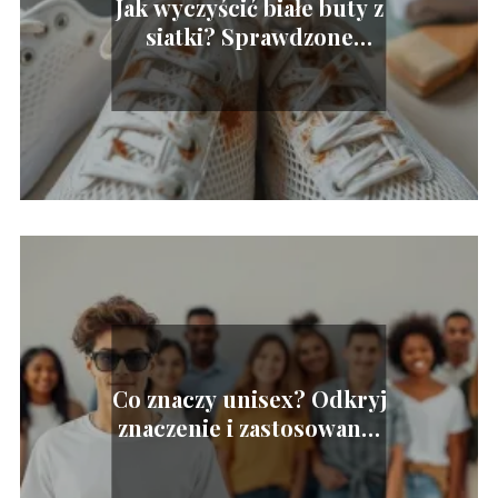
Jak wyczyścić białe buty z
siatki? Sprawdzone
metody!
Co znaczy unisex? Odkryj
znaczenie i zastosowanie
w modzie