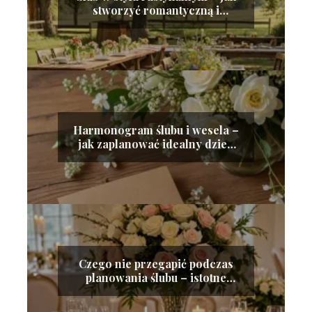
stworzyć romantyczną i
naturalną atmosferę
Harmonogram ślubu i wesela –
jak zaplanować idealny dzień
krok po kroku
Czego nie przegapić podczas
planowania ślubu – istotne
elementy gwarantujące
doskonały dzień