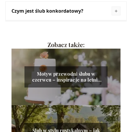
Czym jest ślub konkordatowy?
Zobacz także:
Motyw przewodni ślubu w
czerwcu – inspiracje na letnią
ceremonię pełną koloru i
świeżości
Ślub w stylu rustykalnym – jak