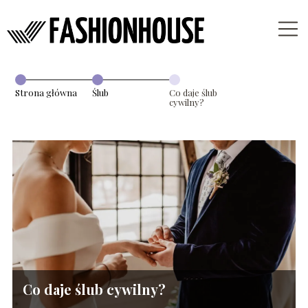
Strona główna
Ślub
Co daje ślub
cywilny?
Co daje ślub cywilny?