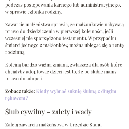
podczas postępowania karnego lub administracyjnego,
w sprawie członka rodziny.
Zawarcie małżeństwa sprawia, że małżonkowie nabywają
prawo do dziedziczenia w pierwszej kolejności, jeśli
wcześniej nie sporządzono testamentu. W przypadku
śmierci jednego z małżonków, można ubiegać się o rentę
rodzinną.
Kolejną bardzo ważną zmianą, zwłaszcza dla osób które
chciałyby adoptować dzieci jest to, że po ślubie mamy
prawo do adopcji.
Zobacz także:
Kiedy wybrać suknię ślubną z długim
rękawem?
Ślub cywilny – zalety i wady
Zaletą zawarcia małżeństwa w Urzędzie Stanu