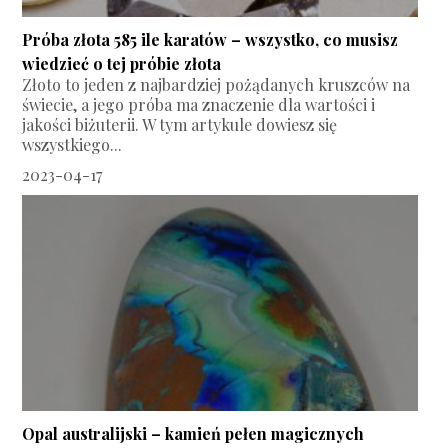
Próba złota 585 ile karatów – wszystko, co musisz
wiedzieć o tej próbie złota
Złoto to jeden z najbardziej pożądanych kruszców na
świecie, a jego próba ma znaczenie dla wartości i
jakości biżuterii. W tym artykule dowiesz się
wszystkiego...
2023-04-17
Opal australijski – kamień pełen magicznych