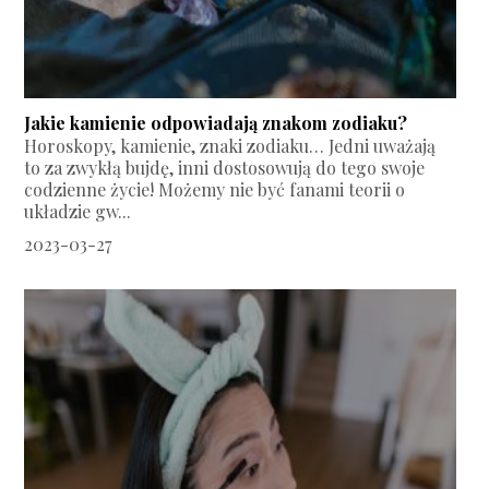
Jakie kamienie odpowiadają znakom zodiaku?
Horoskopy, kamienie, znaki zodiaku… Jedni uważają
to za zwykłą bujdę, inni dostosowują do tego swoje
codzienne życie! Możemy nie być fanami teorii o
układzie gw...
2023-03-27