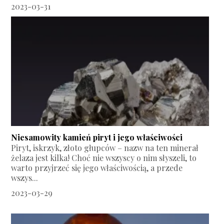
2023-03-31
Niesamowity kamień piryt i jego właściwości
Piryt, iskrzyk, złoto głupców – nazw na ten minerał
żelaza jest kilka! Choć nie wszyscy o nim słyszeli, to
warto przyjrzeć się jego właściwością, a przede
wszys...
2023-03-29