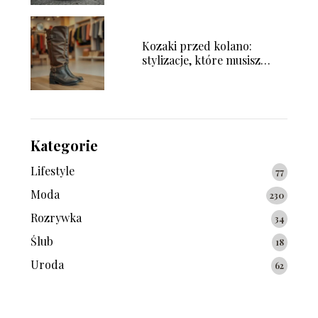
Kozaki przed kolano:
stylizacje, które musisz
wypróbować!
Kategorie
Lifestyle
77
Moda
230
Rozrywka
34
Ślub
18
Uroda
62