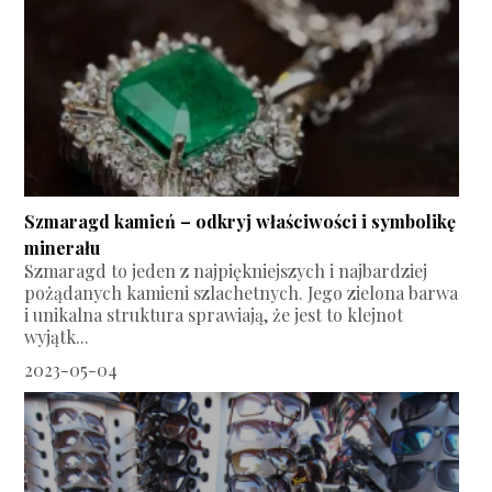
Szmaragd kamień – odkryj właściwości i symbolikę
minerału
Szmaragd to jeden z najpiękniejszych i najbardziej
pożądanych kamieni szlachetnych. Jego zielona barwa
i unikalna struktura sprawiają, że jest to klejnot
wyjątk...
2023-05-04