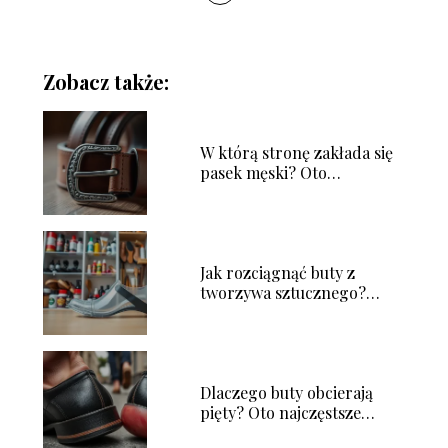
Zobacz także:
W którą stronę zakłada się
pasek męski? Oto
odpowiedź!
Jak rozciągnąć buty z
tworzywa sztucznego?
Sprawdzone metody
Dlaczego buty obcierają
pięty? Oto najczęstsze
przyczyny